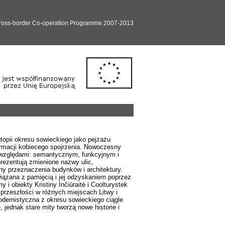
Cross-border Co-operation Programme 2007-2013
utopii okresu sowieckiego jako pejzażu
ormacji kobiecego spojrzenia. Nowoczesny
a względami: semantycznym, funkcyjnym i
ezentują zmienione nazwy ulic,
ny przeznaczenia budynków i architektury.
iązana z pamięcią i jej odzyskaniem poprzez
 i obiekty Kristiny Inčiūraitė i Coolturystek
 przeszłości w różnych miejscach Litwy i
odernistyczna z okresu sowieckiego ciągle
 jednak stare mity tworzą nowe historie i