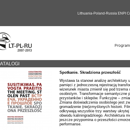
Lithuania-Poland-Russia ENPI 
ATALOGI
Spotkanie. Skradziona przeszłość
Wystawa ta stanowi analizę architektury 
pamięci z jednoczesną rejestracją transf
wizerunek miasta zmienił się pod trzem
osobistym. Transformacje semantyczne pr
przystanków i sklepów. Funkcyjne – zmia
Zmiana doświadczenia osobistego jest zw
gromadzenie (nie)zmyślonych historii. Filmy
odkrywają wszystkie trzy warstwy ukrytej
obwodu kaliningradzkiego. Architektura m
jeszcze przypomina o przeszłości-zmorze,
performanse.