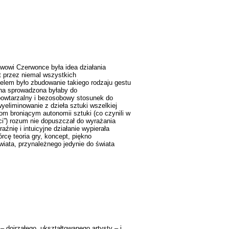
awowi Czerwonce była idea działania
t przez niemal wszystkich
elem było zbudowanie takiego rodzaju gestu
jna sprowadzona byłaby do
powtarzalny i bezosobowy stosunek do
yeliminowanie z dzieła sztuki wszelkiej
tom broniącym autonomii sztuki (co czynili w
ci”) rozum nie dopuszczał do wyrażania
aźnię i intuicyjne działanie wypierała
rcę teoria gry, koncept, piękno
iata, przynależnego jedynie do świata
– dojrzałego, ukształtowanego artysty – i