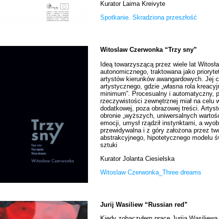
Kurator Laima Kreivyte
Spotkanie. Skradziona przeszłość
Witoslaw Czerwonka “Trzy sny”
Ideą towarzyszącą przez wiele lat Witosł
autonomicznego, traktowana jako prioryte
artystów kierunków awangardowych. Jej c
artystycznego, gdzie „własna rola kreacy
minimum”. Procesualny i automatyczny, 
rzeczywistości zewnętrznej miał na celu w
dodatkowej, poza obrazowej treści. Artys
obronie „wyższych, uniwersalnych wartoś
emocji, umysł rządził instynktami, a wyobr
przewidywalna i z góry założona przez twó
abstrakcyjnego, hipotetycznego modelu św
sztuki
Kurator Jolanta Ciesielska
Witoslaw Czerwonka_Three dreams
Jurij Wasiliew “Russian red”
Kiedy zobaczyłem prace Jurija Wasiljewa 