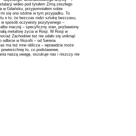
stalacji wideo pod tytułem Zimą zeszłego
ana w Gdańsku, przypomniałem sobie
mi się ono istotne w tym przypadku. To
i tu o to, że bezczas rodzi sztukę bezczasu,
oś w sposób oczywisty pozytywnego –
lbo inaczej – specyficzny stan, pozbawiony
ałą metaforę życia w Rosji. W Rosji w
ociaż Zachodowi też nie udało się uniknąć
odbicie w filozofii – od Sørena
as ma też inne oblicza – wprawdzie może
a powierzchnię to, co podstawowe,
ania naszą uwagę, oszukuje nas i niszczy nie