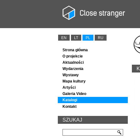
EN
LT
PL
RU
Strona główna
O projekcie
Aktualności
K
Wydarzenia
Wystawy
Mapa kultury
Artyści
Galeria Video
Katalogi
Kontakt
SZUKAJ