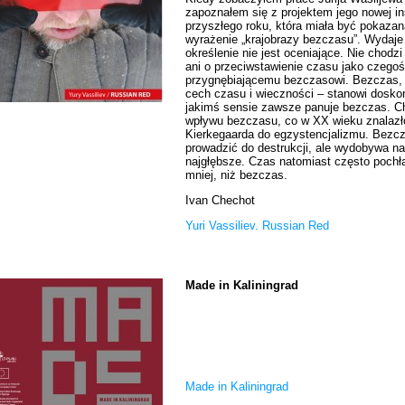
zapoznałem się z projektem jego nowej in
przyszłego roku, która miała być pokaz
wyrażenie „krajobrazy bezczasu”. Wydaje 
określenie nie jest oceniające. Nie chodz
ani o przeciwstawienie czasu jako czeg
przygnębiającemu bezczasowi. Bezczas, a
cech czasu i wieczności – stanowi doskon
jakimś sensie zawsze panuje bezczas. Ch
wpływu bezczasu, co w XX wieku znalazło 
Kierkegaarda do egzystencjalizmu. Bezcz
prowadzić do destrukcji, ale wydobywa n
najgłębsze. Czas natomiast często pochł
mniej, niż bezczas.
Ivan Chechot
Yuri Vassiliev. Russian Red
Made in Kaliningrad
Made in Kaliningrad