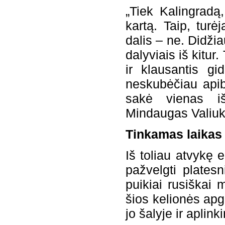
„Tiek Kalingradą
kartą. Taip, turėj
dalis – ne. Didž
dalyviais iš kitur
ir klausantis gi
neskubėčiau apib
sakė vienas iš
Mindaugas Valiuk
Tinkam
as laikas
Iš toliau atvykę e
pažvelgti platesn
puikiai rusiškai 
šios kelionės apg
jo šalyje ir aplin