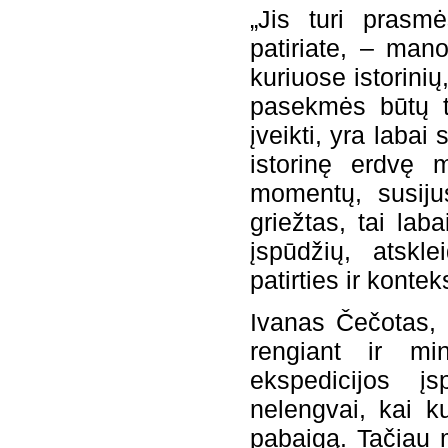
„Jis turi prasmė
patiriate, – man
kuriuose istorinių
pasekmės būtų 
įveikti, yra labai 
istorinę erdvę 
momentų, susiju
griežtas, tai lab
įspūdžių, atskle
patirties ir konte
Ivanas Čečotas, 
rengiant ir min
ekspedicijos į
nelengvai, kai k
pabaigą. Tačiau m