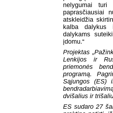
nelygumai turi 
paprasčiausiai
atskleidžia skir
kalba dalykus 
dalykams suteik
įdomu.“
Projektas
„Pažink
Lenkijos ir Ru
priemonės bend
programą. Pagri
Sąjungos (ES) ir
bendradarbiavimą
dvišalius ir trišal
ES sudaro 27 šal