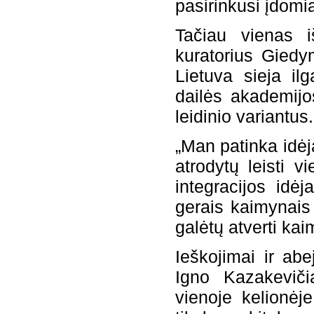
pasirinkusi įdomia
Tačiau vienas i
kuratorius Giedy
Lietuva sieja ilg
dailės akademijos
leidinio variantus.
„Man patinka idėj
atrodytų leisti v
integracijos idė
gerais kaimynais 
galėtų atverti k
Ieškojimai ir abe
Igno Kazakeviči
vienoje kelionėj