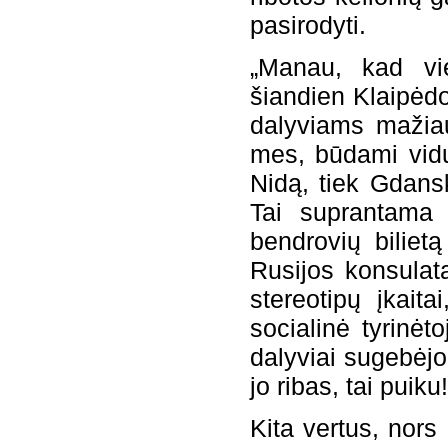
pasirodyti.
„Manau, kad vi
šiandien Klaipėdo
dalyviams mažiau
mes, būdami vidur
Nidą, tiek Gdans
Tai suprantama 
bendrovių biliet
Rusijos konsulat
stereotipų įkait
socialinė tyrinėt
dalyviai sugebėjo
jo ribas, tai puiku!
Kita vertus, nors