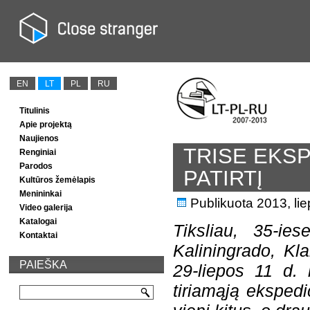
EN
LT
PL
RU
Titulinis
Apie projektą
Naujienos
TRISE EKSP
Renginiai
Parodos
PATIRTĮ
Kultūros žemėlapis
Menininkai
Publikuota
2013, li
Video galerija
Katalogai
Tiksliau, 35-ies
Kontaktai
Kaliningrado, Kla
PAIEŠKA
29-liepos 11 d. l
tiriamąją ekspedi