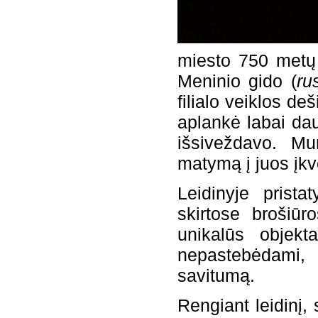
miesto 750 metų 
Meninio gido (
ru
filialo veiklos de
aplankė labai da
išsiveždavo. Mu
matymą į juos įkv
Leidinyje prista
skirtose brošiūr
unikalūs objek
nepastebėdami, 
savitumą.
Rengiant leidinį,