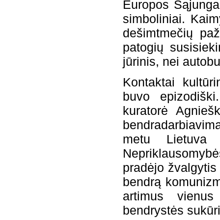
Europos Sąjungai,
simboliniai. Kaim
dešimtmečių paži
patogių susisie
jūrinis, nei autob
Kontaktai kultūr
buvo epizodišk
kuratorė Agnieš
bendradarbiavimas
metu Lietuva 
Nepriklausomybės 
pradėjo žvalgytis
bendrą komunizmo 
artimus vienus
bendrystės sukūr