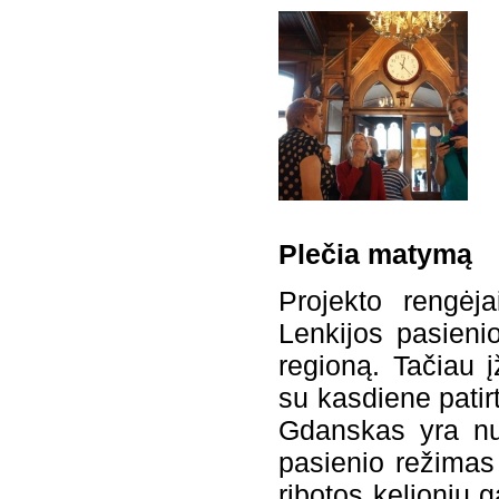
Plečia matymą
Projekto rengėja
Lenkijos pasienio 
regioną. Tačiau į
su kasdiene patir
Gdanskas yra nu
pasienio režimas 
ribotos kelionių 