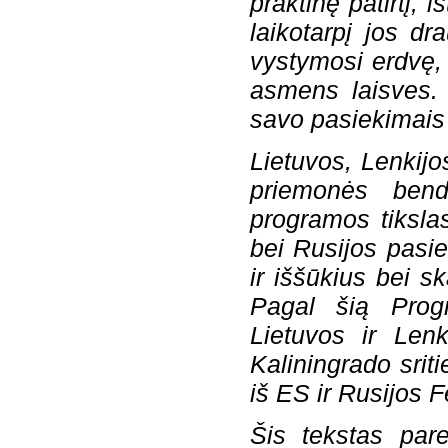
praktinę patirtį, 
laikotarpį jos d
vystymosi erdvę, 
asmens laisves. 
savo pasiekimais 
Lietuvos, Lenkijo
priemonės bend
programos tikslas
bei Rusijos pasi
ir iššūkius bei s
Pagal šią Prog
Lietuvos ir Lenk
Kaliningrado srit
iš ES ir Rusijos F
Šis tekstas par