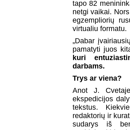
tapo 82 menininka
netgi vaikai. Nor
egzempliorių rus
virtualiu formatu.
„Dabar įvairiaus
pamatyti juos ki
kuri entuziast
darbams.
Trys ar viena?
Anot J. Cvetaje
ekspedicijos daly
tekstus. Kiekvi
redaktorių ir kura
sudarys iš ben