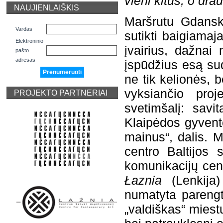
vieni kitus, o dra
NAUJIENLAIŠKIS
Maršrutu Gdanska
Vardas
sutikti baigiamaj
Elektroninio
įvairius, dažnai 
pašto
adresas
įspūdžius esą sud
ne tik kelionės, 
vyksiančio pro
PROJEKTO PARTNERIAI
svetimšalį: savi
Klaipėdos gyvento
mainus“, dalis. 
centro Baltijos 
komunikacijų cen
Łaznia
(Lenkija)
numatyta parengt
„valdiškas“ miest