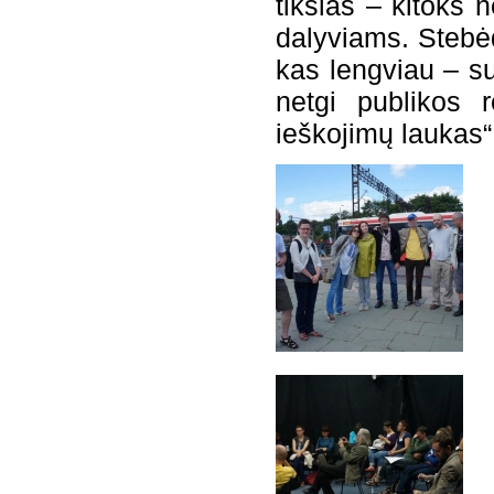
tikslas – kitoks 
dalyviams. Stebė
kas lengviau – s
netgi publikos r
ieškojimų laukas“