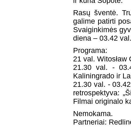
ir kuria Sopote.
Rasų šventė. Tru
galime patirti pos
Svaiginkimės gyve
diena –
03.42
val
Programa:
21 val. Witosław
21.30 val. - 03.
Kaliningrado ir L
21.30 val. - 03.4
retrospektyva: „
Filmai originalo ka
Nemokama.
Partneriai: Redlin