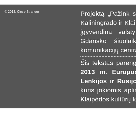
© 2013. Close Stranger
Projektą „Pažink s
Kaliningrado ir Kla
įgyvendina valsty
Gdansko šiuolai
komunikacijų centr
Šis tekstas pare
2013 m. Europos
Lenkijos ir Rusi
kuris jokiomis apl
Klaipėdos kultūrų 