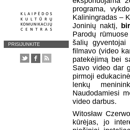
eksponuojama 20
programa, vykdo
Kaliningradas – K
Joninių naktį,
bi
Parodų rūmuose (
šalių gyventoja
PRISIJUNKITE
filmavo (video ka
patekėjimą bei s
Savo video dar ga
pirmoji edukacinė
lenkų meninin
Naudodamiesi men
video darbus.
Witosław Czerwon
kūrėjas, jo inter