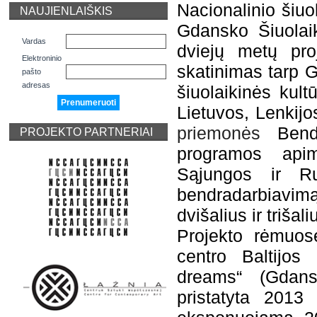
Nacionalinio šiuo
NAUJIENLAIŠKIS
Gdansko Šiuolai
Vardas
dviejų metų proj
Elektroninio
skatinimas tarp G
pašto
adresas
šiuolaikinės kul
Lietuvos, Lenkijo
priemonės
Bendr
PROJEKTO PARTNERIAI
programos api
Sąjungos ir Rus
bendradarbiavimą
dvišalius ir trišal
Projekto rėmuo
centro Baltijos
dreams“ (Gdan
pristatyta 201