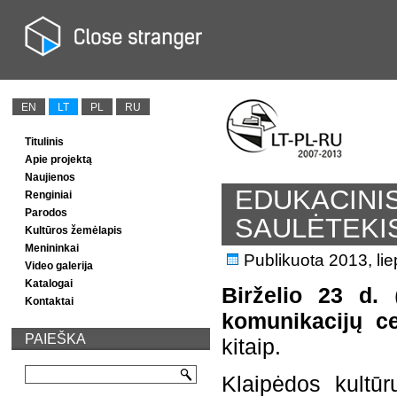
EN
LT
PL
RU
Titulinis
Apie projektą
Naujienos
EDUKACINIS
Renginiai
Parodos
SAULĖTEKI
Kultūros žemėlapis
Menininkai
Publikuota
2013, li
Video galerija
Katalogai
Birželio 23 d.
(
Kontaktai
komunikacijų ce
PAIEŠKA
kitaip.
Klaipėdos kultū