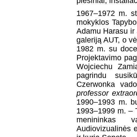
piešiniai, instalia
1967–1972 m. stu
mokyklos Tapybos
Adamu Harasu ir 
galeriją AUT, o v
1982 m. su doce
Projektavimo pagr
Wojciechu Zamia
pagrindu susik
Czerwonka vadov
professor extraor
1990–1993 m. bu
1993–1999 m. – T
menininkas v
Audiovizualinės 