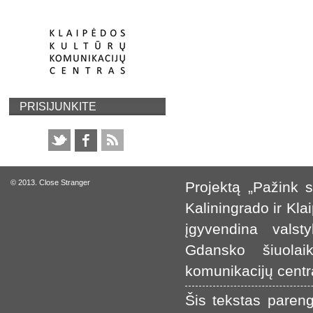
PRISIJUNKITE
© 2013. Close Stranger
Projektą „Pažink s
Kaliningrado ir Kla
įgyvendina valsty
Gdansko šiuolai
komunikacijų centr
Šis tekstas pare