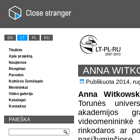
EN
LT
PL
RU
Titulinis
Apie projektą
Naujienos
ANNA WIT
Renginiai
Parodos
Publikuota
2014, ru
Kultūros žemėlapis
Menininkai
Anna Witkowsk
Video galerija
Katalogai
Torunės univer
Kontaktai
akademijos gr
PAIEŠKA
videomenininkė 
rinkodaros ar po
pasižyminčiose 