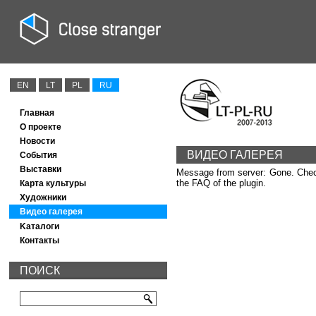
EN
LT
PL
RU
Главная
O проекте
Новости
ВИДЕО ГАЛЕРЕЯ
События
Выставки
Message from server: Gone. Check 
the FAQ of the plugin.
Карта культуры
Художники
Видео галерея
Kаталоги
Контакты
ПОИСК