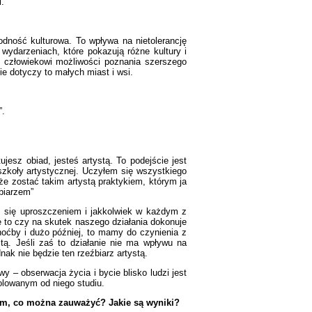
i.
rodność kulturowa. To wpływa na nietolerancję
wydarzeniach, które pokazują różne kultury i
e człowiekowi możliwości poznania szerszego
e dotyczy to małych miast i wsi.
”.
ujesz obiad, jesteś artystą. To podejście jest
 szkoły artystycznej. Uczyłem się wszystkiego
 zostać takim artystą praktykiem, którym ja
biarzem”
m się uproszczeniem i jakkolwiek w każdym z
ie to czy na skutek naszego działania dokonuje
choćby i dużo później, to mamy do czynienia z
ystą. Jeśli zaś to działanie nie ma wpływu na
nak nie będzie ten rzeźbiarz artystą.
y – obserwacja życia i bycie blisko ludzi jest
olowanym od niego studiu.
am, co można zauważyć? Jakie są wyniki?