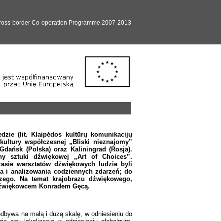
Cross-border Co-operation Programme 2007-2013
zie (lit. Klaipėdos kultūrų komunikacijų
kultury współczesnej „Bliski nieznajomy”
 Gdańsk (Polska) oraz Kaliningrad (Rosja).
ny sztuki dźwiękowej „Art of Choices”.
zasie warsztatów dźwiękowych ludzie byli
a i analizowania codziennych zdarzeń; do
zego. Na temat krajobrazu dźwiękowego,
 dźwiękowcem Konradem Gęcą.
 odbywa na małą i dużą skalę, w odniesieniu do