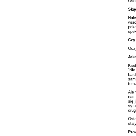
Osob
Skąd
Nale
wśró
poka
spek
Czy
Oczy
Jak
Kied
“Nie
bard
sam 
tera
Ale 
nas 
się 
sytu
drug
Osta
stał
Pro