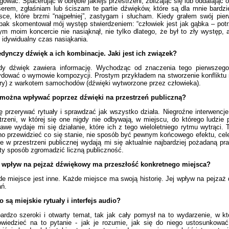
gować. Spacerując w obrębie jakiejś przestrzeni, zbliżając się lub oddalając
erem, zgłaśniam lub ściszam te partie dźwięków, które są dla mnie bardzie
sce, które brzmi “najpełniej”, zastygam i słucham. Kiedy grałem swój p
pak skomentował mój występ stwierdzeniem: “człowiek jest jak gąbka – pot
ym moim koncercie nie nasiąknął, nie tylko dlatego, że był to zły występ,
 idywidualny czas nasiąkania.
dynczy dźwięk a ich kombinacje. Jaki jest ich związek?
dy dźwięk zawiera informację. Wychodząc od znaczenia tego pierwszeg
dować o wymowie kompozycji. Prostym przykładem na stworzenie konfliktu 
ry) z warkotem samochodów (dźwięki wytworzone przez człowieka).
 można wpływać poprzez dźwięki na przestrzeń publiczną?
ę przerywać rytuały i sprawdzać jak wszystko działa. Niegroźne interwenc
trzeni, w której się one nigdy nie odbywają, w miejscu, do którego ludzie
awe wydaje mi się działanie, które ich z tego wieloletniego rytmu wytrąci. 
no przewidzieć co się stanie, nie sposób być pewnym końcowego efektu, cel
e w przestrzeni publicznej wydają mi się aktualnie najbardziej pożadaną p
ty sposób zgromadzić liczną publiczność.
i wpływ na pejzaż dźwiękowy ma przeszłość konkretnego miejsca?
e miejsce jest inne. Każde miejsce ma swoją historię. Jej wpływ na pejz
ń.
o są miejskie rytuały i interfejs audio?
ardzo szeroki i otwarty temat, tak jak cały pomysł na to wydarzenie, w
wiedzieć na to pytanie - jak je rozumie, jak się do niego ustosunkować