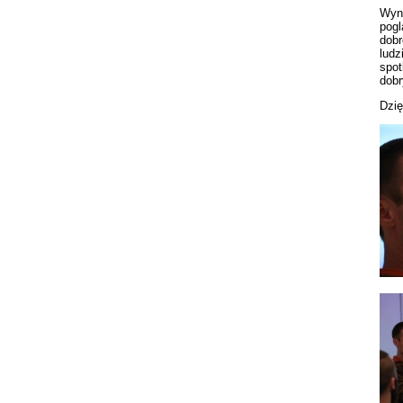
Wyni
pogl
dobr
ludz
spot
dobr
Dzię