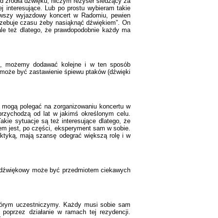
 od źródła dźwięku, niczym reżyser siedzący za
j interesujące. Lub po prostu wybieram takie
ierwszy wyjazdowy koncert w Radomiu, pewien
rzebuje czasu żeby nasiąknąć dźwiękiem”. On
 ale też dlatego, że prawdopodobnie każdy ma
o, możemy dodawać kolejne i w ten sposób
może być zastawienie śpiewu ptaków (dźwięki
je mogą polegać na zorganizowaniu koncertu w
 przychodzą od lat w jakimś określonym celu.
Takie sytuacje są też interesujące dlatego, że
em jest, po części, eksperyment sam w sobie.
raktyką, mają szansę odegrać większą rolę i w
aż dźwiękowy może być przedmiotem ciekawych
 którym uczestniczymy. Każdy musi sobie sam
 poprzez działanie w ramach tej rezydencji.