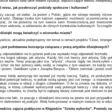
iście bardzo lubię takie otwarte sytuacje, dopuszczające wielość interpretacj
 wiesz, jak przekroczyć podziały społeczne i kulturowe?
ży zacząć od siebie. Ja jestem z Polski, gdzie nie istnieje niestety różno
d ludzi. Dlatego trzeba tym ludziom zapewnić możliwość uczestniczenia w 
zać, że nie jesteśmy na tym świecie sami. Koniecznością jest stworzeni
trum widzenia, w odniesieniu do różnych kontekstów kulturowych. Szczególni
 dźwięki mogą świadczyć o wizerunku miasta?
wiście, aktualnie podejmujemy ten temat w ramach projektu “Close, stranger
a jest podstawowa koncepcja związana z pracą artystów dźwiękowych?
y odpowiadałem na to pytanie podczas wywiadu moja odpowiedź brzmiała:
 ma kogoś takiego, jak artysta. Każdy, kto coś tworzy jest artystą. Gdy got
zo ważne. Teraz pracuję jako tzw. “artysta”, chociaż nigdy nie skończyłem
(choć nie bez pomocy wielu osób), w związku z tym uważam, że każdy może
z jestem. Uwielbiam cytat z Josepha Beuysa – “Obierz ziemniak i jesteś rzeź
teraz kiedy autoryzuję ten wywiad już myślę inaczej. Sądzę, że posłużyłe
tkwi potencjał twórczy, to jednak istotą sprawy jest coś innego - a mianowic
jakaś zmiana w relacji z drugim człowiekiem. O ile ta zmiana się dokona, 
acją, w której człowiek wykorzystał swój potencjał twórczy i stał się art
iego człowieka, to choćby był to najlepiej obrany ziemniak pod słońcem to jed
tecznie fakt, że pracuję z dźwiękami otoczenia na pewno nie jest przypadkow
ym elelmentem tej praktyki. Wolę funkcjonować w realnym świecie niż w odiz
wadzisz zajęcia praktyczne w Kłajpedzie “Sztuka wyborów”. Powiedz n