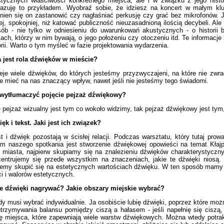
tycznych właściwości konkretnego miejsca, ale i w związku z jego histor
azuję to przykładem. Wyobraź sobie, że idziesz na koncert w małym klu
nien się on zastanowić czy nagłaśniać perkusję czy grać bez mikrofonów. Je
ej, spokojniej, niż katować publiczność nieuzasadnioną ilością decybeli. A
ób - nie tylko w odniesieniu do uwarunkowań akustycznych - o historii
iach, którzy w nim bywają, o jego położeniu czy otoczeniu itd. Te informac
orii. Warto o tym myśleć w fazie projektowania wydarzenia.
 jest rola dźwięków w mieście?
ieje wiele dźwięków, do których jesteśmy przyzwyczajeni, na które nie zwr
 mieć na nas znaczący wpływ, nawet jeśli nie jesteśmy tego świadomi.
 wytłumaczyć pojęcie pejzaż dźwiękowy?
e pejzaż wizualny jest tym co wokoło widzimy, tak pejzaż dźwiękowy jest ty
ęk i tekst. Jaki jest ich związek?
t i dźwięk pozostają w ścisłej relacji. Podczas warsztatu, który tutaj prow
m naszego spotkania jest stworzenie dźwiękowej opowieści na temat Kłaj
 miasta, najpierw skupiamy się na znalezieniu dźwięków charakterystyczny
entrujemy się przede wszystkim na znaczeniach, jakie te dźwięki niosą.
emy skupić się na estetycznych wartościach dźwięku. W ten sposób mamy
ci i walorów estetycznych.
ie dźwięki nagrywać? Jakie obszary miejskie wybrać?
y musi wybrać indywidualnie. Ja osobiście lubię dźwięki, poprzez które mo
trzymywania balansu pomiędzy ciszą a hałasem - jeśli napełnię się ciszą,
ę miejsca, które zapewniają wiele warstw dźwiękowych. Można wtedy potrakt