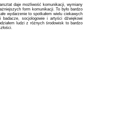
arsztat daje możliwość komunikacji, wymiany
ażniejszych form komunikacji. To było bardzo
 całe wydarzenie to spotkałem wielu ciekawych
ni badacze, socjologowie i artyści dźwiękowi
udziałem ludzi z różnych środowisk to bardzo
złości.