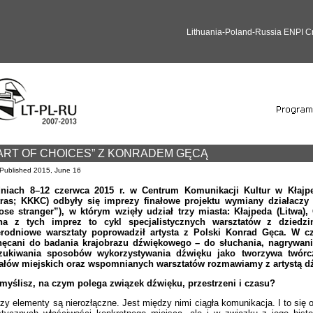
Lithuania-Poland-Russia ENPI 
ART OF CHOICES” Z KONRADEM GĘCĄ
Published
2015, June 16
niach 8–12 czerwca 2015 r. w Centrum Komunikacji Kultur w Kłajped
tras; KKKC) odbyły się imprezy finałowe projektu wymiany działaczy 
ose stranger”), w którym wzięły udział trzy miasta: Kłajpeda (Litwa),
na z tych imprez to cykl specjalistycznych warsztatów z dziedzi
erodniowe warsztaty poprowadził artysta z Polski Konrad Gęca. W c
hęcani do badania krajobrazu dźwiękowego – do słuchania, nagrywani
zukiwania sposobów wykorzystywania dźwięku jako tworzywa twórc
uałów miejskich oraz wspomnianych warsztatów rozmawiamy z artystą
myślisz, na czym polega związek dźwięku, przestrzeni i czasu?
rzy elementy są nierozłączne. Jest między nimi ciągła komunikacja. I to się