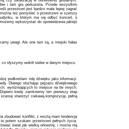
ią czy lokalizacją w odniesieniu globalnym.
bie i tam gra perkusista. Przede wszystkim
śli przestrzeń jest bardzo mała lepiej zagrać
le można też pomyśleć o przestrzeni w szerszy
 budynku, w którym ma się odbyć koncert, o
je możemy wykorzystać do opowiedzenia jakiejś
acamy uwagi. Ale one tam są, a miejski hałas
m, co słyszymy wokół siebie w danym miejscu.
adzę podkreślam rolę dźwięku jako informacji.
pedy. Dlatego słuchając pejzażu dźwiękowego
ch, wyróżniających to miejsce na tle innych,
 Dopiero kiedy zamkniemy ten pierwszy etap
 szansę stworzyć ciekawą kompozycję, pełną
żna zbudować konflikt, z resztą mam tendencję
 to potem szukam przestrzeni pełnych życia.
ować świat jak wielką orkiestrę, i można nią