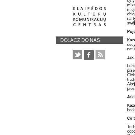
dyry
miks
miej
chło
na t
swój
Poje
DOŁĄCZ DO NAS
Każ
decy
natu
Jak
Lubi
prze
Ciek
trud
Akcj
pros
Jak
Każd
bada
Co t
To b
odpo