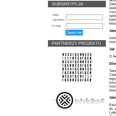
akus
SUBSKRYPCJA
Zobr
powi
cisz
Imię i
spos
ludz
nazwisko
hist
E-mail
Jaka
Istn
może
PARTNERZY PROJEKTU
Jak
O il
Dźwi
Teks
Cele
tego
konc
moż
treś
Jak
Każd
do u
Lubi