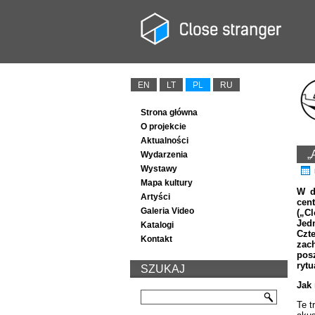
EN
LT
PL
RU
Strona główna
O projekcie
Aktualności
„
Wydarzenia
Wystawy
Mapa kultury
W d
Artyści
cen
Galeria Video
(„Cl
Jed
Katalogi
Czt
Kontakt
zac
pos
ryt
SZUKAJ
Jak 
Te t