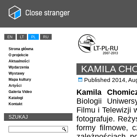
EN
LT
PL
RU
Strona główna
O projekcie
Aktualności
KAMILA CH
Wydarzenia
Wystawy
Published
2014, Au
Mapa kultury
Artyści
Kamila Chomi
Galeria Video
Katalogi
Biologii Uniwer
Kontakt
Filmu i Telewizji
SZUKAJ
fotografuje. Reży
formy filmowe, 
zależnościach po