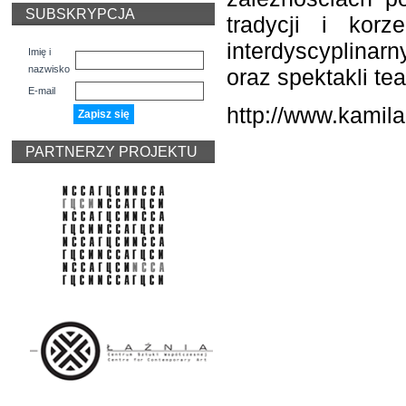
SUBSKRYPCJA
tradycji i korz
interdyscyplinar
Imię i
nazwisko
oraz spektakli te
E-mail
http://www.kamil
PARTNERZY PROJEKTU