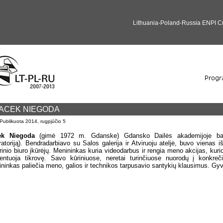
Lithuania-Poland-Russia ENPI 
ACEK NIEGODA
Publikuota
2014, rugpjūčio 5
ek Niegoda
(gimė 1972 m. Gdanske) Gdansko Dailės akademijoje baigė
ratoriją). Bendradarbiavo su Salos galerija ir Atviruoju ateljė, buvo vienas
rinio biuro įkūrėjų. Menininkas kuria videodarbus ir rengia meno akcijas, k
ntuoja tikrovę. Savo kūriniuose, neretai turinčiuose nuorodų į konkreč
ninkas paliečia meno, galios ir technikos tarpusavio santykių klausimus. Gy