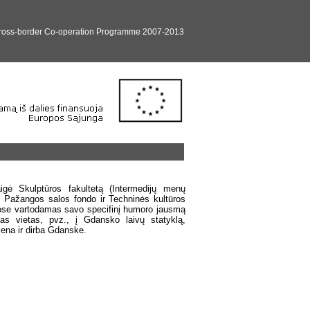
Cross-border Co-operation Programme 2007-2013
 Skulptūros fakultetą (Intermedijų menų
 iš Pažangos salos fondo ir Techninės kultūros
uriose vartodamas savo specifinį humoro jausmą
ias vietas, pvz., į Gdansko laivų statyklą,
vena ir dirba Gdanske.