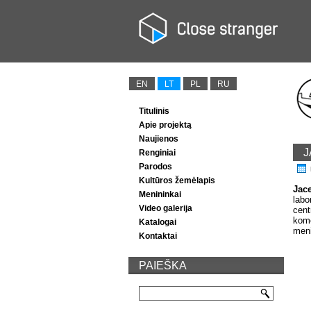
EN
LT
PL
RU
Titulinis
Apie projektą
Naujienos
J
Renginiai
Parodos
Kultūros žemėlapis
Jac
Menininkai
labo
Video galerija
cent
kome
Katalogai
meni
Kontaktai
PAIEŠKA