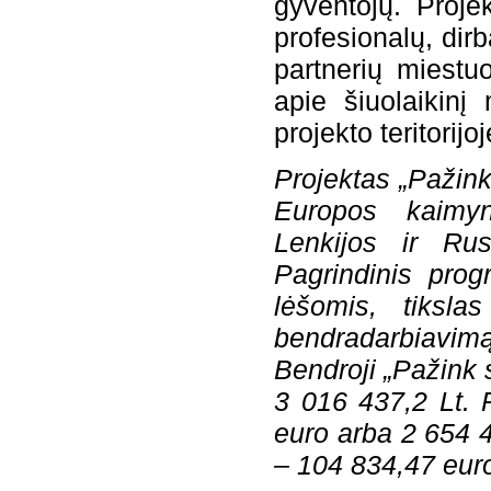
gyventojų. Projek
profesionalų, dirb
partnerių miestuo
apie šiuolaikinį
projekto teritorijo
Projektas „Pažin
Europos kaimyn
Lenkijos ir Ru
Pagrindinis pro
lėšomis, tiksla
bendradarbiavimą
Bendroji „Pažink 
3 016 437,2 Lt. 
euro arba 2 654 4
– 104 834,47 euro