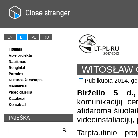
EN
LT
PL
RU
Titulinis
Apie projektą
Naujienos
WITOSŁAW 
Renginiai
Parodos
Publikuota
2014, g
Kultūros žemėlapis
Menininkai
Birželio 5 d.
Video galerija
Katalogai
komunikacijų ce
Kontaktai
atidaroma šiuola
PAIEŠKA
videoinstaliacijų, 
Tarptautinio pro