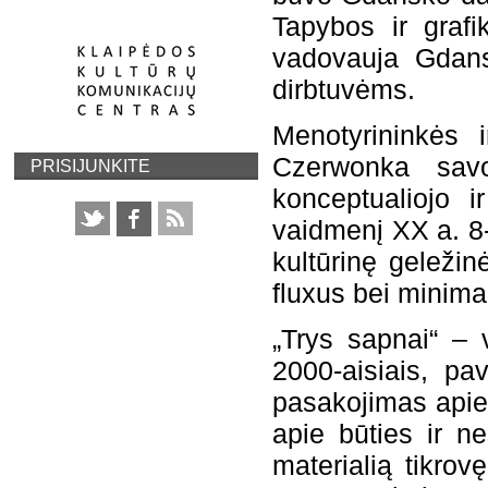
Tapybos ir graf
vadovauja Gdans
dirbtuvėms.
Menotyrininkės 
Czerwonka savo
PRISIJUNKITE
konceptualiojo i
vaidmenį XX a. 8-
kultūrinę geleži
fluxus bei minima
„Trys sapnai“ – 
2000-aisiais, pa
pasakojimas apie
apie būties ir n
materialią tikrovę