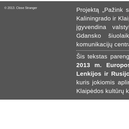
© 2013. Close Stranger
Projektą „Pažink s
Kaliningrado ir Kla
įgyvendina valsty
Gdansko šiuolai
komunikacijų centr
Šis tekstas pare
2013 m. Europos
Lenkijos ir Rusi
kuris jokiomis apl
Klaipėdos kultūrų 