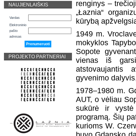
renginys – trečio
NAUJIENLAIŠKIS
„Łaznia“ organi
Vardas
kūrybą apžvelgsia
Elektroninio
pašto
1949 m. Vroclave
adresas
mokyklos Tapybos 
Sopote gyvenant
PROJEKTO PARTNERIAI
vienas iš garsi
atstovaujantis 
gyvenimo dalyvis,
1978–1980 m. Gda
AUT, o vėliau So
sukūrė ir vystė
programą. Šių pat
kurioms W. Czerw
buvo Gdansko dai