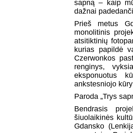
sapną – kaip mūs
dažnai padedanči
Prieš metus Gd
monolitinis proj
atsitiktinių foto
kurias papildė v
Czerwonkos pasta
renginys, vyksi
eksponuotus kū
ankstesniojo kūry
Paroda „Trys sapna
Bendrasis proje
šiuolaikinės kult
Gdansko (Lenkija