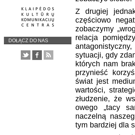
Z drugiej jedna
częściowo negat
zobaczymy „wrog
relacja pomiędz
DOŁĄCZ DO NAS
antagonistyczny
sytuacji, gdy zda
których nam bra
przynieść korzy
świat jest mediu
wartości, strate
złudzenie, że ws
owego „tacy sa
naczelną naszego
tym bardziej dla s