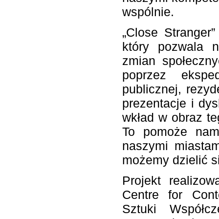
wspólnie.
„Close Stranger
który pozwala 
zmian społecznyc
poprzez eksped
publicznej, rezy
prezentacje i dy
wkład w obraz teg
To pomoże nam 
naszymi miastami
możemy dzielić s
Projekt realizow
Centre for Cont
Sztuki Współcz