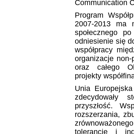
Communication Ce
Program Współpr
2007-2013 ma n
społecznego po
odniesienie się 
współpracy międ
organizacje non-p
oraz całego Ob
projekty współfi
Unia Europejska
zdecydowały s
przyszłość. Ws
rozszerzania, zb
zrównoważonego 
tolerancję i i