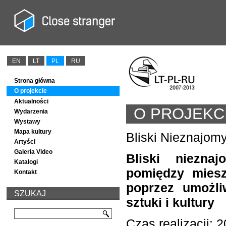
EN
LT
PL
RU
Strona główna
O projekcie
Aktualności
O PROJEKC
Wydarzenia
Wystawy
Mapa kultury
Bliski Nieznajo
Artyści
Galeria Video
Bliski niezna
Katalogi
pomiędzy miesz
Kontakt
poprzez umożli
SZUKAJ
sztuki i kultury
Czas realizacji: 