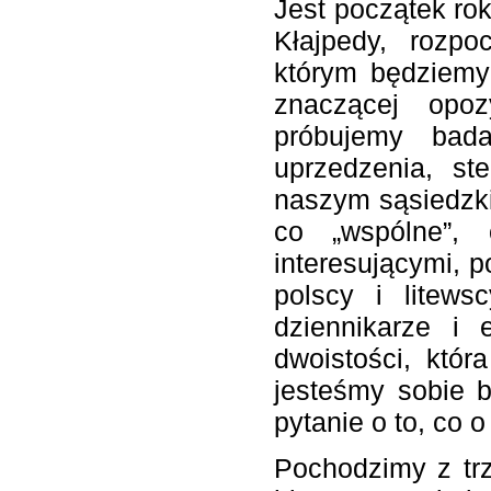
Jest początek rok
Kłajpedy, rozpo
którym będziemy
znaczącej opoz
próbujemy bada
uprzedzenia, ste
naszym sąsiedzki
co „wspólne”, 
interesującymi, p
polscy i litewsc
dziennikarze i 
dwoistości, która
jesteśmy sobie 
pytanie o to, co
Pochodzimy z trz