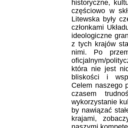
historyczne, kul
częściowo w skł
Litewska były c
członkami Układu
ideologiczne gra
z tych krajów st
nimi. Po przem
oficjalnym/poli
która nie jest n
bliskości i wsp
Celem naszego pr
czasem trudno
wykorzystanie kul
by nawiązać stał
krajami, zobac
naszymi kompeten