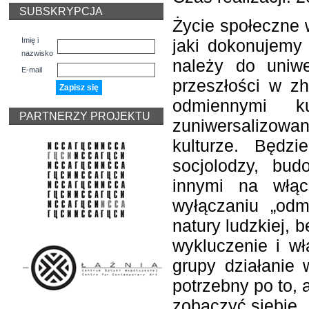
SUBSKRYPCJA
Życie społeczne 
Imię i
jaki dokonujemy 
nazwisko
należy do uniwe
E-mail
przeszłości w z
odmiennymi k
PARTNERZY PROJEKTU
zuniwersalizow
kulturze. Będz
socjolodzy, bu
innymi na włą
wyłączaniu „odm
natury ludzkiej, 
wykluczenie i w
grupy działanie 
potrzebny po to, 
zobaczyć siebie.