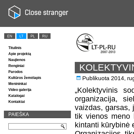
EN
LT
PL
RU
Titulinis
Apie projektą
Naujienos
KOLEKTYVI
Renginiai
Parodos
Publikuota
2014, ru
Kultūros žemėlapis
Menininkai
„Kolektyvinis s
Video galerija
Katalogai
organizacija, si
Kontaktai
vaizdas, garsas,
PAIEŠKA
tik vienos meno 
kintanti kūrybinė 
Organizacijos tik