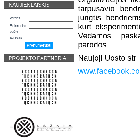
NAUJIENLAIŠKIS
tarpusavio bendr
jungtis bendriem
Vardas
kurti eksperiment
Elektroninio
pašto
Vedamos paskai
adresas
parodos.
Naujoji Uosto str.
PROJEKTO PARTNERIAI
www.facebook.co